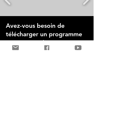
Avez-vous besoin de
télécharger un programme
ou un manuel ?
Téléchargez des logiciels mis à jour
pour vos systèmes et des manuels
d'utilisation !
Télécharger maintenant