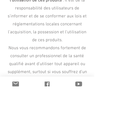
l'utilisation de ces produits
. Il est de la
responsabilité des utilisateurs de
s'informer et de se conformer aux lois et
réglementations locales concernant
l'acquisition, la possession et l'utilisation
de ces produits.
Nous vous recommandons fortement de
consulter un professionnel de la santé
qualifié avant d’utiliser tout appareil ou
supplément, surtout si vous souffrez d’un
problème de santé ou si vous êtes sous
surveillance médicale.
Contact
info@iriscopio.com
+1 (321) 945 2002
Floride,
États-Unis