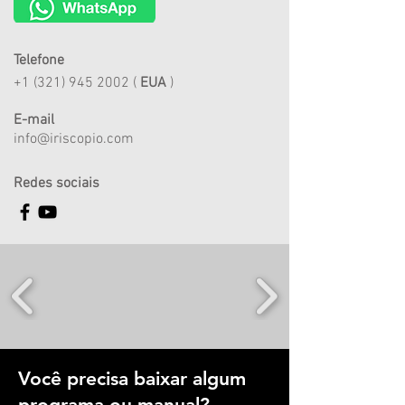
Telefone
+1 (321) 945 2002
(
EUA
)
E-mail
info@iriscopio.com
Redes sociais
Você precisa baixar algum
programa ou manual?