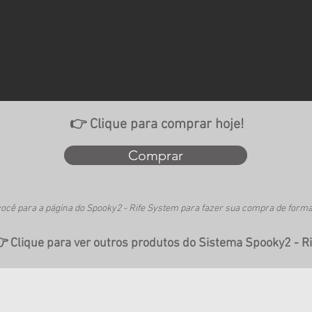
👉 Clique para comprar hoje!
Comprar
você para a página do Spooky2 - Rife System para fazer sua compra de forma 

Clique para ver outros produtos do Sistema Spooky2 - Ri