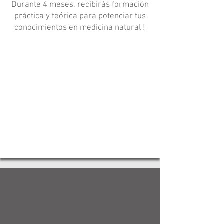
Durante 4 meses, recibirás formación
práctica y teórica para potenciar tus
conocimientos en medicina natural !
Modalidad:
Distancia - Virtual
Duración:
4 Meses
Instuctor:
Dr. José Layton Moreno
Certificado:
Diplomado Internacional - 180
horas
Dirigido a:
Profesionales de la salud y
Terapeutas holísticos