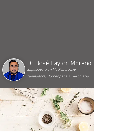
Dr. José Layton Moreno
Especialista en Medicina Fisio-
reguladora, Homeopatía & Herbolaria