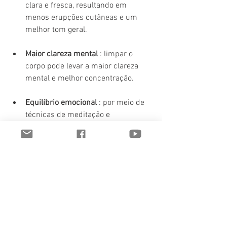
clara e fresca, resultando em 
menos erupções cutâneas e um 
melhor tom geral.
Maior clareza mental
 : limpar o 
corpo pode levar a maior clareza 
mental e melhor concentração.
Equilíbrio emocional
 : por meio de 
técnicas de meditação e 
relaxamento, você pode 
experimentar melhorias no bem-
estar emocional.
Precauções a considerar
Apesar dos benefícios, é importante 