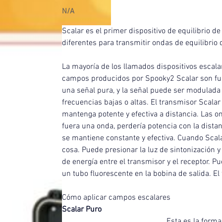
N/A
Scalar es el primer dispositivo de equilibrio d
diferentes para transmitir ondas de equilibrio d
La mayoría de los llamados dispositivos escalar
campos producidos por Spooky2 Scalar son fuer
una señal pura, y la señal puede ser modulad
frecuencias bajas o altas. El transmisor Scalar
mantenga potente y efectiva a distancia. Las o
fuera una onda, perdería potencia con la distan
se mantiene constante y efectiva. Cuando Scala
cosa. Puede presionar la luz de sintonización y
de energía entre el transmisor y el receptor. P
un tubo fluorescente en la bobina de salida. El 
Cómo aplicar campos escalares
Scalar Puro
Esta es la forma