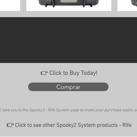
👉 Click to Buy Today!
Comprar
ll take you to the Spooky2 - Rife System page to make your purchase easily a
👉
Click to see other Spooky2 System products - Rife