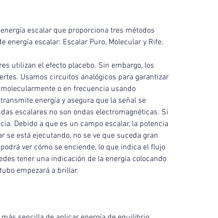
e energía escalar que proporciona tres métodos 
e energía escalar: Escalar Puro, Molecular y Rife.
es utilizan el efecto placebo. Sin embargo, los 
tes. Usamos circuitos analógicos para garantizar 
a molecularmente o en frecuencia usando 
 transmite energía y asegura que la señal se 
ndas escalares no son ondas electromagnéticas. Si 
cia. Debido a que es un campo escalar, la potencia 
r se está ejecutando, no se ve que suceda gran 
 podrá ver cómo se enciende, lo que indica el flujo 
uedes tener una indicación de la energía colocando 
tubo empezará a brillar.
 más sencilla de aplicar energía de equilibrio 