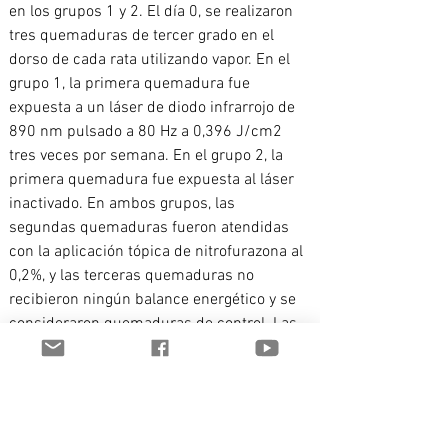
en los grupos 1 y 2. El día 0, se realizaron 
tres quemaduras de tercer grado en el 
dorso de cada rata utilizando vapor. En el 
grupo 1, la primera quemadura fue 
expuesta a un láser de diodo infrarrojo de 
890 nm pulsado a 80 Hz a 0,396 J/cm2 
tres veces por semana. En el grupo 2, la 
primera quemadura fue expuesta al láser 
inactivado. En ambos grupos, las 
segundas quemaduras fueron atendidas 
con la aplicación tópica de nitrofurazona al 
0,2%, y las terceras quemaduras no 
recibieron ningún balance energético y se 
consideraron quemaduras de control. Las 
quemaduras fueron examinadas 
clínicamente. Las ratas recibieron ayuda 
durante 8, 12 y 20 días en ambos grupos. 
Los días 8, 2 y 20 se recogieron y 
analizaron muestras microbiológicas de 